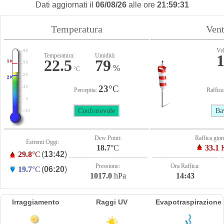
Dati aggiornati il
06/08/26
alle ore
21:59:31
Temperatura
Ven
Vel
Temperatura:
Umidità:
22.5
79
%
°C
23
°C
Percepita:
Raffica
Confortevole
Bav
Dew Point:
Raffica gior
Estremi Oggi:
18.7
°C
33.1
K
29.8
°C
(
13:42
)
Pressione:
Ora Raffica:
19.7
°C
(
06:20
)
1017.0
hPa
14:43
Irraggiamento
Raggi UV
Evapotraspirazione